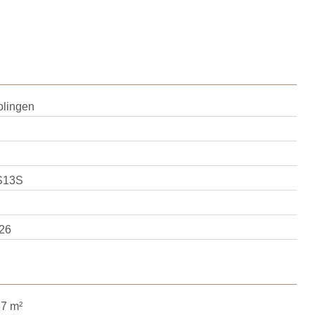
olingen
S13S
26
67 m²