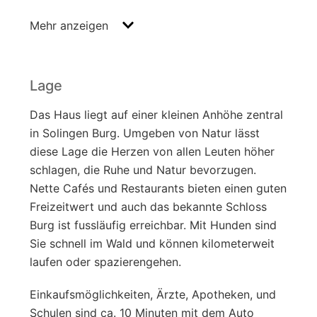
Mehr anzeigen
- geschliffener und geölter Massivdielenboden
- neues Badezimmer in Absprache mit den
Käufern
Lage
- Gäste WC
Das Haus liegt auf einer kleinen Anhöhe zentral
in Solingen Burg. Umgeben von Natur lässt
- überarbeitete Fassade
diese Lage die Herzen von allen Leuten höher
schlagen, die Ruhe und Natur bevorzugen.
- Terrasse
Nette Cafés und Restaurants bieten einen guten
Freizeitwert und auch das bekannte Schloss
- Carport und ein zus. Stellplatz
Burg ist fussläufig erreichbar. Mit Hunden sind
- Garten
Sie schnell im Wald und können kilometerweit
laufen oder spazierengehen.
- Keller
Einkaufsmöglichkeiten, Ärzte, Apotheken, und
- Kaminofen
Schulen sind ca. 10 Minuten mit dem Auto