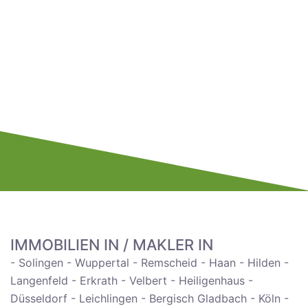
Fassade hinten 2020 erneuert.
Hinter dem Haus Carport und Terrasse erneuert
sowie die Dränagen.
Folgende Arbeiten werden gerade
durchgeführt:
Erneuerung Badezimmer und Gästeklo.
Erneuerung/Sanierung der Fenster.
Erneuerung der Giebelfassade
IMMOBILIEN IN / MAKLER IN
- Solingen - Wuppertal - Remscheid - Haan - Hilden -
Langenfeld - Erkrath - Velbert - Heiligenhaus -
Düsseldorf - Leichlingen - Bergisch Gladbach - Köln -