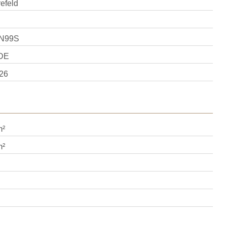
efeld
N99S
DE
26
m²
m²