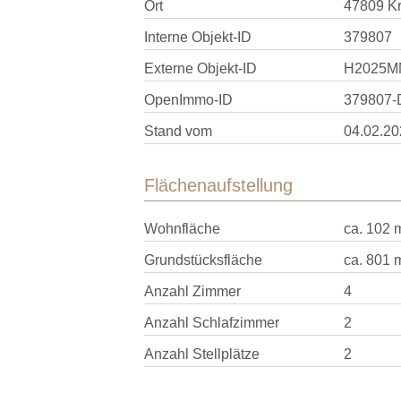
Ort
47809 Kr
Interne Objekt-ID
379807
Externe Objekt-ID
H2025M
OpenImmo-ID
379807-
Stand vom
04.02.20
Flächenaufstellung
Wohnfläche
ca. 102 
Grundstücksfläche
ca. 801 
Anzahl Zimmer
4
Anzahl Schlafzimmer
2
Anzahl Stellplätze
2