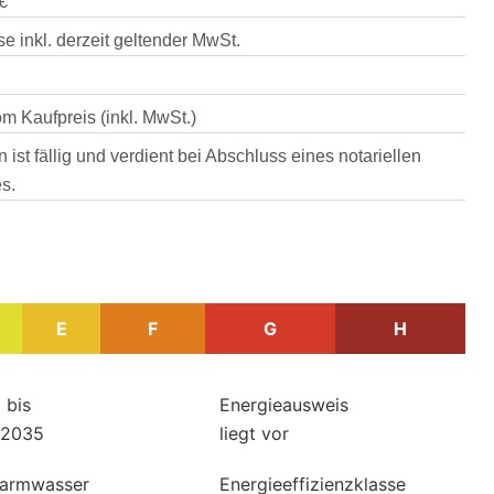
€
se inkl. derzeit geltender MwSt.
m Kaufpreis (inkl. MwSt.)
 ist fällig und verdient bei Abschluss eines notariellen
s.
E
F
G
H
 bis
Energieausweis
.2035
liegt vor
Warmwasser
Energieeffizienzklasse