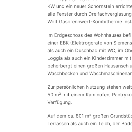
KW und ein neuer Schornstein erricht
alle Fenster durch Dreifachverglasun
Wolf Gasbrennwert-Kombitherme instal
Im Erdgeschoss des Wohnhauses befin
einer EBK (Elektrogeräte von Siemen
als auch ein Duschbad mit WC, im Ob
Loggia als auch ein Kinderzimmer mit
beherbergt einen großen Hausanschl
Waschbecken und Waschmaschinenansc
Zur persönlichen Nutzung stehen weite
50 m² mit einem Kaminofen, Pantryk
Verfügung.
Auf dem ca. 801 m² großen Grundstück
Terrassen als auch ein Teich, der Bo