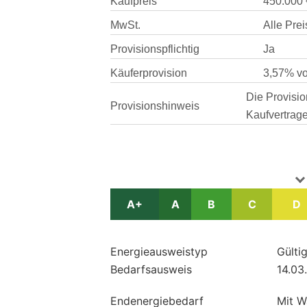
Kaufpreis
450.000 
MwSt.
Alle Prei
Provisionspflichtig
Ja
Käuferprovision
3,57% vo
Die Provision
Provisionshinweis
Kaufvertrage
A+
A
B
C
D
Energie­ausweistyp
Gültig
Bedarfsausweis
14.03
Endenergiebedarf
Mit 