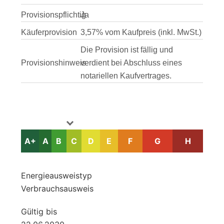
Provisionspflichtig
Ja
Käuferprovision
3,57% vom Kaufpreis (inkl. MwSt.)
Die Provision ist fällig und
Provisionshinweis
verdient bei Abschluss eines
notariellen Kaufvertrages.
A+
A
B
C
D
E
F
G
H
Energie­ausweistyp
Verbrauchsausweis
Gültig bis