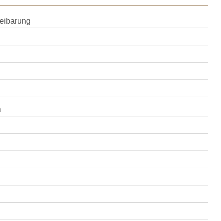
eibarung
n