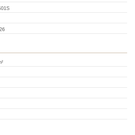
S01S
26
m²