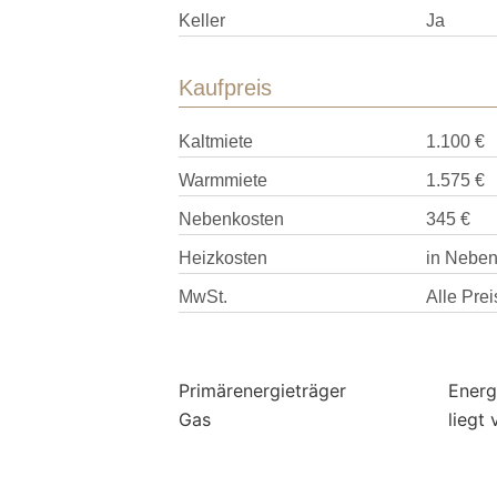
Keller
Ja
Kaufpreis
Kaltmiete
1.100 €
Warmmiete
1.575 €
Nebenkosten
345 €
Heizkosten
in Neben
MwSt.
Alle Prei
Primärenergieträger
Energ
Gas
liegt 