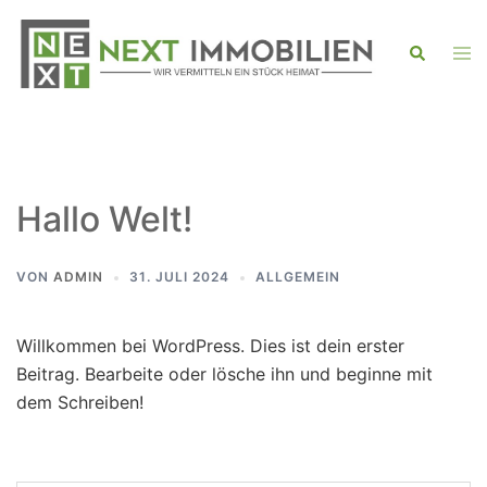
Zum
Inhalt
Men
Suche
ums
springen
Hallo Welt!
VON
ADMIN
31. JULI 2024
ALLGEMEIN
Willkommen bei WordPress. Dies ist dein erster
Beitrag. Bearbeite oder lösche ihn und beginne mit
dem Schreiben!