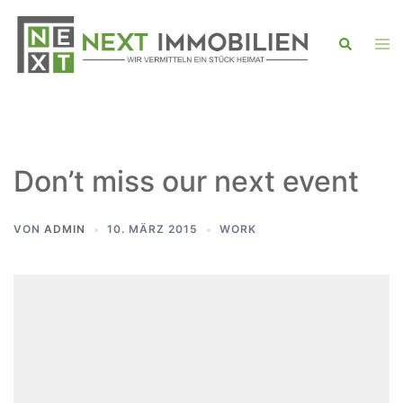
Zum
Inhalt
Men
Suche
ums
springen
Don’t miss our next event
VON
ADMIN
10. MÄRZ 2015
WORK